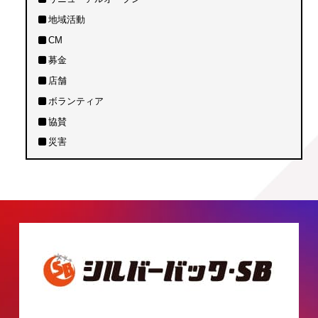
地域活動
CM
募金
店舗
ボランティア
協賛
災害