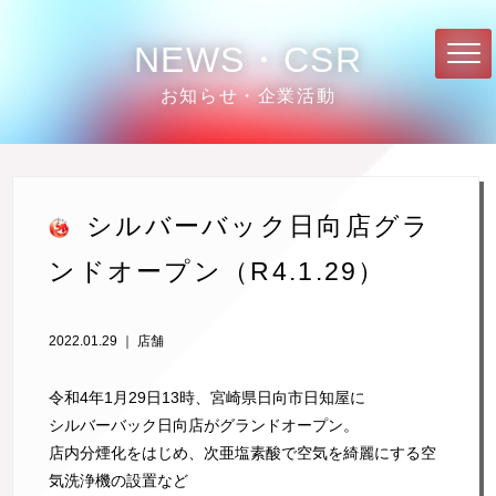
NEWS・CSR
お知らせ・企業活動
シルバーバック日向店グラ
ンドオープン（R4.1.29）
2022.01.29 ｜
店舗
令和
4
年
1
月
29
日
13
時、宮崎県日向市日知屋に
シルバーバック日向店がグランドオープン。
店内分煙化をはじめ、次亜塩素酸で空気を綺麗にする空
気洗浄機の設置など